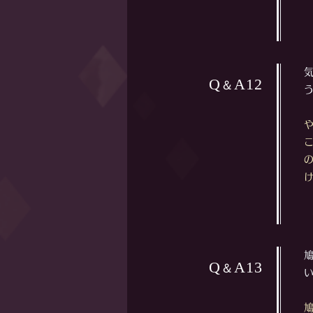
Q
A12
＆
Q
A13
＆