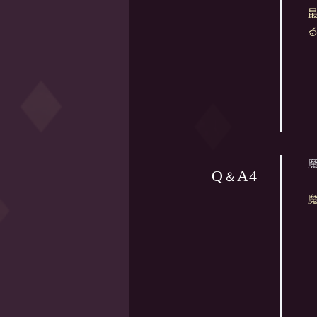
Q
A4
＆