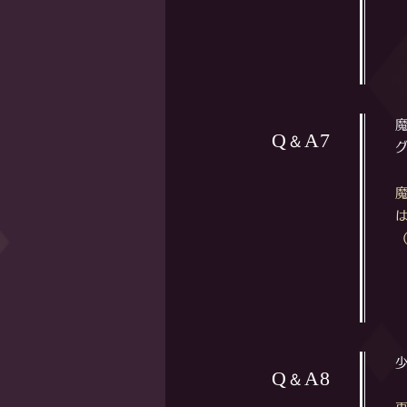
Q
A
7
＆
Q
A8
＆