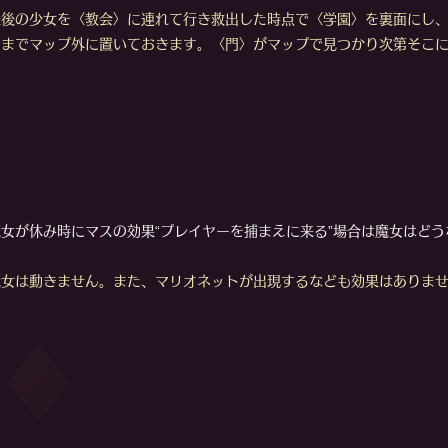
最後の少女を〈教会〉に連れて行き救出した時点で〈学園〉を裏面にし
るまでマップ外に置いておきます。〈門〉がマップで見つかり次第そこ
魔女が休み時にマスの効果“プレイヤーを捕まえに来る”場合は魔女はどう
魔女は動きません。また、マリオネットが出現するなども効果はありま