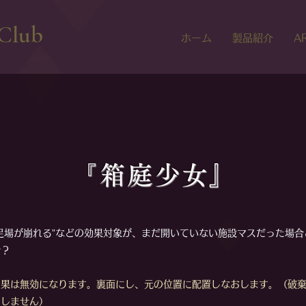
Club
ホーム
製品紹介
A
『
箱庭少女』
“足場が崩れる”などの効果対象が、まだ開いていない施設マスだった場合
か？
効果は無効になります。裏面にし、元の位置に配置しなおします。（破
もしません）