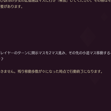
再び該当の少女の記憶施設マスに行き「解放」してください。その際は
必要があります。
プレイヤーのターンに開示マスを2マス進み、その先の小道マス移動する
か？
できません。残り移動歩数が０になった時点で行動終了になります。