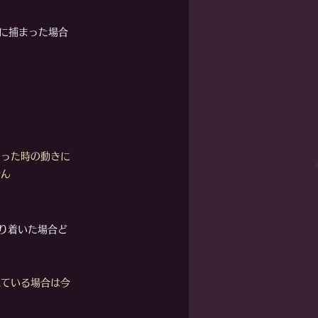
影に捕まった場合
まった時の動きに
せん
辿り着いた場合ど
れている場合は今