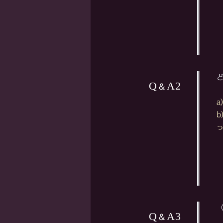
Q
A2
＆
Q
A3
＆