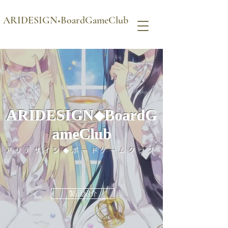
ARIDESIGN◆BoardGameClub
ARIDESIGN
BoardG
◆
ameClub
アリデザイン◆ボードゲームクラブ
製品紹介